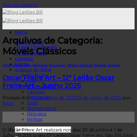
Skip to content
Menu
Arquivos de Categoria:
HOME BLOG
HOME LEILÕESBR
Móveis Clássicos
Novos Leilões
Contato
Sobre
Antiguidades
,
Arte
,
Decoração
,
Esculturas
,
Móveis Clássicos
,
Prataria
,
Quadros
Arquivo do Blog
Na Mídia
Oscar Freire Art – 12º Leilão Oscar
Arte
Freire Art – Junho 2026
Antiguidades
Canetas
Decoração
Postado em
29 de junho de 2026
29 de junho de 2026
por
Joias
Blog
Numismática
Relógios
29
Vinhos
jun
O Oscar Freire Art realizará nos dias 30 de junho e 1 de
Julho, às 20h, o seu 12º Leilão Oscar Freire Art. São 315 lotes