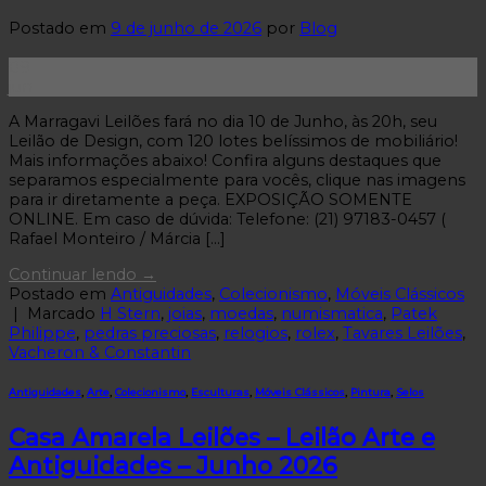
Postado em
9 de junho de 2026
por
Blog
09
jun
A Marragavi Leilões fará no dia 10 de Junho, às 20h, seu
Leilão de Design, com 120 lotes belíssimos de mobiliário!
Mais informações abaixo! Confira alguns destaques que
separamos especialmente para vocês, clique nas imagens
para ir diretamente a peça. EXPOSIÇÃO SOMENTE
ONLINE. Em caso de dúvida: Telefone: (21) 97183-0457 (
Rafael Monteiro / Márcia […]
Continuar lendo
→
Postado em
Antiguidades
,
Colecionismo
,
Móveis Clássicos
|
Marcado
H Stern
,
joias
,
moedas
,
numismatica
,
Patek
Philippe
,
pedras preciosas
,
relogios
,
rolex
,
Tavares Leilões
,
Vacheron & Constantin
Antiguidades
,
Arte
,
Colecionismo
,
Esculturas
,
Móveis Clássicos
,
Pintura
,
Selos
Casa Amarela Leilões – Leilão Arte e
Antiguidades – Junho 2026