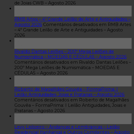
de Joias CWB – Agosto 2026
07
ago
RMB Artes – 4º Grande Leilão de Arte e Antiguidades –
Agosto 2026
Comentários desativados
em RMB Artes
– 4º Grande Leilão de Arte e Antiguidades – Agosto
2026
07
ago
Rivaldo Dantas Leilões – 200º Mega Leilões de
Numismática – MOEDAS E CÉDULAS – Agosto 2026
Comentários desativados
em Rivaldo Dantas Leilões –
200º Mega Leilões de Numismática – MOEDAS E
CÉDULAS – Agosto 2026
07
ago
Roberto de Magalhães Gouvêa – FormaPrima: I
Leilão Antiguidades, Joias e Pratarias – Agosto 2026
Comentários desativados
em Roberto de Magalhães
Gouvêa – FormaPrima: I Leilão Antiguidades, Joias e
Pratarias – Agosto 2026
05
ago
Levy Leiloeiro – Andanças e Lembranças – Leilão
Residencial Itanhangá e Outros Comitentes – Agosto