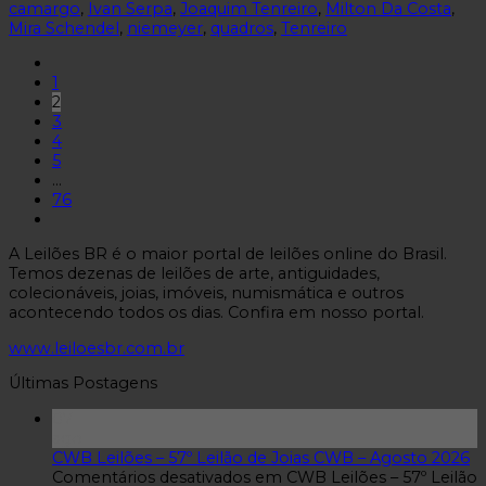
camargo
,
Ivan Serpa
,
Joaquim Tenreiro
,
Milton Da Costa
,
Mira Schendel
,
niemeyer
,
quadros
,
Tenreiro
1
2
3
4
5
…
76
A Leilões BR é o maior portal de leilões online do Brasil.
Temos dezenas de leilões de arte, antiguidades,
colecionáveis, joias, imóveis, numismática e outros
acontecendo todos os dias. Confira em nosso portal.
www.leiloesbr.com.br
Últimas Postagens
07
ago
CWB Leilões – 57º Leilão de Joias CWB – Agosto 2026
Comentários desativados
em CWB Leilões – 57º Leilão