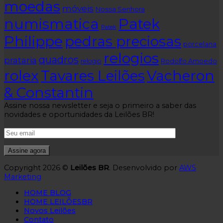
moedas
móveis
Nossa Senhora
numismatica
Patek
Patek
Philippe
pedras preciosas
porcelana
relogios
quadros
prataria
relogio
Rodolfo Amoedo
rolex
Tavares Leilões
Vacheron
& Constantin
Assine nossa newsletter e seja o primeiro a saber das
novidades e oportunidades da Leilões BR!
Copyright 2026 ©
Leilões BR
. Desenvolvido por
AWS
Marketing
HOME BLOG
HOME LEILÕESBR
Novos Leilões
Contato