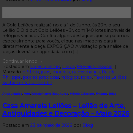
31
Maio
A Gold Leilões realizará no dia 1 de Junho, às 20h, o seu
Leilão É Old but Gold Leilões – Jr, com 140 lotes incríveis de
relógios variados. Confira alguns destaques que separamos
especialmente para vocês, clique nas imagens para ir
diretamente a peça. EXPOSIÇÃO A visitação pra análise de
peças deverá ser agendada com […]
Continuar lendo
→
Postado em
Colecionismo
,
Livros
,
Móveis Clássicos
|
Marcado
H Stern
,
joias
,
moedas
,
numismatica
,
Patek
Philippe
,
pedras preciosas
,
relogios
,
rolex
,
Tavares Leilões
,
Vacheron & Constantin
Antiguidades
,
Arte
,
Colecionismo
,
Esculturas
,
Móveis Clássicos
,
Pintura
,
Selos
Casa Amarela Leilões – Leilão de Arte,
Antiguidades e Decoração – Maio 2026
Postado em
23 de maio de 2026
por
Blog