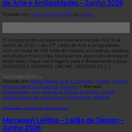
de Arte e Antiguidades – Junho 2026
Postado em
12 de junho de 2026
por
Blog
12
jun
O Shopping dos Antiquários realizará nos dias 15 e 16 de
Junho, às 19:30, o seu 27º Leilão de Arte e Antiguidades,
com um total de 409 lotes de móveis, porcelanas, quadros,
esculturas e muito mais. Destacamos alguns dos destaques
deste leilão, clique nas imagens para ir diretamente a peça.
EXPOSIÇÃO SOMENTE ONLINE. PEDIDOS DE […]
Continuar lendo
→
Postado em
Antiguidades
,
Arte
,
Esculturas
,
Imóvel
,
Lustres
,
Móveis Clássicos
,
Quadros
,
Tapetes
|
Marcado
antiguidades
,
arte
,
arte sacra
,
Escola Europeia
,
escola
italiana
,
escultura
,
prata
,
Prata Portuguesa
,
prataria
Antiguidades
,
Colecionismo
,
Móveis Clássicos
Marragavi Leilões – Leilão de Design –
Junho 2026