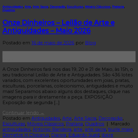
Antiguidades
,
Arte
,
Arte Sacra
,
Decoração
,
Esculturas
,
Móveis Clássicos
,
Prataria
,
Quadros
Onze Dinheiros – Leilão de Arte e
Antiguidades – Maio 2026
Postado em
16 de maio de 2026
por
Blog
16
Maio
A Onze Dinheiros fará nos dias 19, 20 e 21 de Maio, às 15h, o
seu tradicional Leilão de Arte e Antiguidades. São 436 lotes
variados, com excelentes oportunidades em joias, pratas,
esculturas, porcelanas, colecionismo, antiguidades e muito
mais! Separamos abaixo alguns dos destaques, clique nas
imagens para ir diretamente a peça. EXPOSIÇÃO
Exposição de segunda […]
Continuar lendo
→
Postado em
Antiguidades
,
Arte
,
Arte Sacra
,
Decoração
,
Esculturas
,
Móveis Clássicos
,
Prataria
,
Quadros
|
Marcado
antiguidades
,
Antonio Bandeira
,
arte
,
arte sacra
,
burle marx
,
Demetre H Chiparus
,
Djanira
,
Eduardo Sued
,
ibere