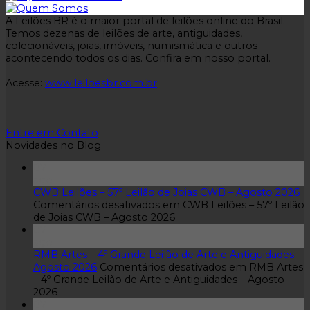
A Leilões BR é o maior portal de leilões online do Brasil.
Temos dezenas de leilões de arte, antiguidades,
colecionáveis, joias, imóveis, numismática e outros
acontecendo todos os dias. Confira em nosso portal.
Acesse:
www.leiloesbr.com.br
Entre em Contato
Novidades no Blog
07
ago
CWB Leilões – 57º Leilão de Joias CWB – Agosto 2026
Comentários desativados
em CWB Leilões – 57º Leilão
de Joias CWB – Agosto 2026
07
ago
RMB Artes – 4º Grande Leilão de Arte e Antiguidades –
Agosto 2026
Comentários desativados
em RMB Artes
– 4º Grande Leilão de Arte e Antiguidades – Agosto
2026
07