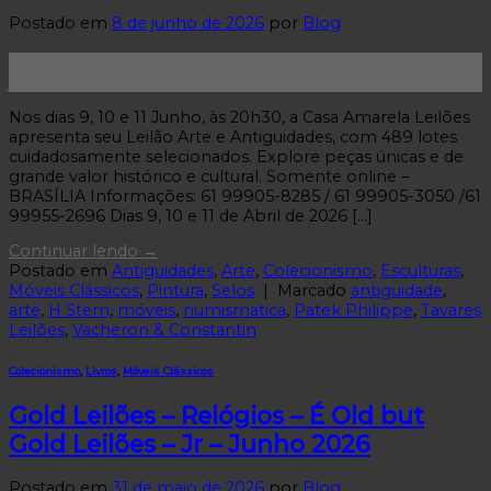
Postado em
8 de junho de 2026
por
Blog
08
jun
Nos dias 9, 10 e 11 Junho, às 20h30, a Casa Amarela Leilões
apresenta seu Leilão Arte e Antiguidades, com 489 lotes
cuidadosamente selecionados. Explore peças únicas e de
grande valor histórico e cultural. Somente online –
BRASÍLIA Informações: 61 99905-8285 / 61 99905-3050 /61
99955-2696 Dias 9, 10 e 11 de Abril de 2026 […]
Continuar lendo
→
Postado em
Antiguidades
,
Arte
,
Colecionismo
,
Esculturas
,
Móveis Clássicos
,
Pintura
,
Selos
|
Marcado
antiguidade
,
arte
,
H Stern
,
móveis
,
numismatica
,
Patek Philippe
,
Tavares
Leilões
,
Vacheron & Constantin
Colecionismo
,
Livros
,
Móveis Clássicos
Gold Leilões – Relógios – É Old but
Gold Leilões – Jr – Junho 2026
Postado em
31 de maio de 2026
por
Blog