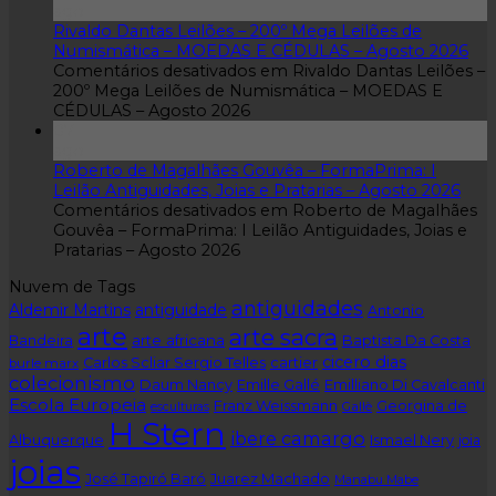
ago
Rivaldo Dantas Leilões – 200º Mega Leilões de
Numismática – MOEDAS E CÉDULAS – Agosto 2026
Comentários desativados
em Rivaldo Dantas Leilões –
200º Mega Leilões de Numismática – MOEDAS E
CÉDULAS – Agosto 2026
07
ago
Roberto de Magalhães Gouvêa – FormaPrima: I
Leilão Antiguidades, Joias e Pratarias – Agosto 2026
Comentários desativados
em Roberto de Magalhães
Gouvêa – FormaPrima: I Leilão Antiguidades, Joias e
Pratarias – Agosto 2026
Nuvem de Tags
antiguidades
Aldemir Martins
antiguidade
Antonio
arte
arte sacra
arte africana
Bandeira
Baptista Da Costa
cicero dias
cartier
Carlos Scliar Sergio Telles
burle marx
colecionismo
Daum Nancy
Emille Gallé
Emilliano Di Cavalcanti
Escola Europeia
Franz Weissmann
Georgina de
Gallè
esculturas
H Stern
ibere camargo
Albuquerque
Ismael Nery
joia
joias
Juarez Machado
José Tapiró Baró
Manabu Mabe