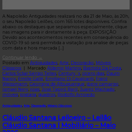
19
Maio
A Napoleão Antiguidades realizará no dia 21 de Maio, às 20h,
o seu Napoleão Leilões, com 165 lotes disponíveis. Confira
abaixo os destaques que separamos especialmente, clique
nas imagens para ir diretamente à peça. EXPOSIÇÃO
Devido aos acontecimentos recentes em consequência do
COVID-19 só será permitida a visitação pra analise de peças
com data e hora marcada […]
Continuar lendo
→
Postado em
Antiguidades
,
Arte
,
Decoração
,
Móveis
Clássicos
|
Marcado
Aldemir Martins
,
Baptista Da Costa
,
Carlos Scliar Sergio Telles
,
Century´s
,
cicero dias
,
Daum
Nancy
,
Emille Gallé
,
Emilliano Di Cavalcanti
,
Franz
Weissmann
,
Georgina de Albuquerque
,
ibere camargo
,
Ismael Nery
,
joias
,
José Tapiró Baró
,
Juarez Machado
,
móveis
,
prataria
,
quadros
,
Rodolfo Amoedo
Antiguidades
,
Arte
,
Decoração
,
Móveis Clássicos
Cláudio Santana Leiloeiro – Leilão
Cláudio Santana | Mobiliário – Maio