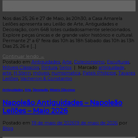
23
Maio
Nos dias 25, 26 e 27 de Maio, às 20h30, a Casa Amarela
Leilões apresenta seu Leilão de Arte, Antiguidades e
Decoração, com 648 lotes cuidadosamente selecionados.
Explore peças únicas e de grande valor histórico e cultural.
Permante 2ª a 6ª feira das 10h às 18h Sábado das 10h às 13h
Dias 25, 26 e […]
Continuar lendo
→
Postado em
Antiguidades
,
Arte
,
Colecionismo
,
Esculturas
,
Móveis Clássicos
,
Pintura
,
Selos
|
Marcado
antiguidade
,
arte
,
H Stern
,
móveis
,
numismatica
,
Patek Philippe
,
Tavares
Leilões
,
Vacheron & Constantin
Antiguidades
,
Arte
,
Decoração
,
Móveis Clássicos
Napoleão Antiguidades – Napoleão
Leilões – Maio 2026
Postado em
19 de maio de 2026
19 de maio de 2026
por
Blog