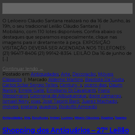
15
jun
O Leiloeiro Cláudio Santana realizará no dia 16 de Junho, às
19h, o seu tradicional Leilão Cláudio Santana |
Mobiliário, com 110 lotes disponíveis. Confira abaixo os
destaques que separamos especialmente, clique nas
imagens para ir diretamente à peça. EXPOSIÇÃO
VISITAÇÃO DEVERÁ SER AGENDADA NOS TELEFONES:
(21) 96417-8406 (21) 99142-8354. LEILÃO Dia 16 de junho de
[…]
Continuar lendo
→
Postado em
Antiguidades
,
Arte
,
Decoração
,
Móveis
Clássicos
|
Marcado
Aldemir Martins
,
Baptista Da Costa
,
Carlos Scliar Sergio Telles
,
Century´s
,
cicero dias
,
Daum
Nancy
,
Emille Gallé
,
Emilliano Di Cavalcanti
,
Franz
Weissmann
,
Georgina de Albuquerque
,
ibere camargo
,
Ismael Nery
,
joias
,
José Tapiró Baró
,
Juarez Machado
,
móveis
,
prataria
,
quadros
,
Rodolfo Amoedo
Antiguidades
,
Arte
,
Esculturas
,
Imóvel
,
Lustres
,
Móveis Clássicos
,
Quadros
,
Tapetes
Shopping dos Antiquários – 27º Leilão