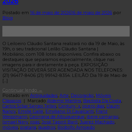
2026
Postado em
16 de maio de 2026
16 de maio de 2026
por
Blog
16
Maio
O Leiloeiro Cláudio Santana realizará no dia 19 de Maio, às
19h, o seu tradicional Leilão Cláudio Santana |
Mobiliário, com 108 lotes disponíveis. Confira abaixo os
destaques que separamos especialmente, clique nas
imagens para ir diretamente à peça. EXPOSIÇÃO
VISITAÇÃO DEVERÁ SER AGENDADA NOS TELEFONES:
(21) 96417-8406 (21) 99142-8354. LEILÃO Dia 19 de Maio de
[…]
Continuar lendo
→
Postado em
Antiguidades
,
Arte
,
Decoração
,
Móveis
Clássicos
|
Marcado
Aldemir Martins
,
Baptista Da Costa
,
Carlos Scliar Sergio Telles
,
Century´s
,
cicero dias
,
Daum
Nancy
,
Emille Gallé
,
Emilliano Di Cavalcanti
,
Franz
Weissmann
,
Georgina de Albuquerque
,
ibere camargo
,
Ismael Nery
,
joias
,
José Tapiró Baró
,
Juarez Machado
,
móveis
,
prataria
,
quadros
,
Rodolfo Amoedo