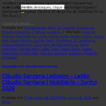
variados com excelentes oportunidades! Separamos
abaixo alguns dos destaques, clique nas imagens para ir
diretamente a peça. De 24 a 30 de junho de 2026Das 11h às
19h Rua […]
Continuar lendo
→
Postado em
Antiguidades
,
Arte
,
Decoração
,
Esculturas
,
Móveis Clássicos
,
Prataria
,
Quadros
|
Marcado
Aldemir
Martins
,
Baptista Da Costa
,
Carlos Scliar Sergio Telles
,
cicero
dias
,
Daum Nancy
,
Emille Gallé
,
Emilliano Di Cavalcanti
,
Franz Weissmann
,
Georgina de Albuquerque
,
ibere
camargo
,
Ismael Nery
,
joias
,
José Tapiró Baró
,
Juarez
Machado
,
Lygia Clark
,
móveis
,
prataria
,
quadros
,
Rodolfo
Amoedo
Antiguidades
,
Arte
,
Decoração
,
Móveis Clássicos
Cláudio Santana Leiloeiro – Leilão
Cláudio Santana | Mobiliário – Junho
2026
Postado em
15 de junho de 2026
15 de junho de 2026
por
Blog