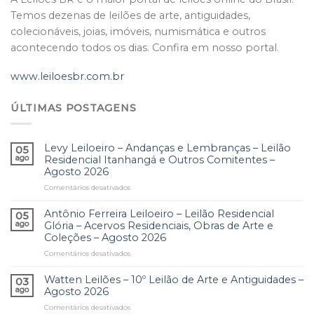
Temos dezenas de leilões de arte, antiguidades,
colecionáveis, joias, imóveis, numismática e outros
acontecendo todos os dias. Confira em nosso portal.
www.leiloesbr.com.br
ÚLTIMAS POSTAGENS
Levy Leiloeiro – Andanças e Lembranças – Leilão
05
ago
Residencial Itanhangá e Outros Comitentes –
Agosto 2026
Comentários desativados
em
Levy
Leiloeiro
Antônio Ferreira Leiloeiro – Leilão Residencial
05
–
ago
Glória – Acervos Residenciais, Obras de Arte e
Andanças
Coleções – Agosto 2026
e
Comentários desativados
em
Lembranças
Antônio
–
Ferreira
Leilão
Watten Leilões – 10º Leilão de Arte e Antiguidades –
03
Leiloeiro
Residencial
ago
Agosto 2026
–
Itanhangá
Comentários desativados
em
Leilão
e