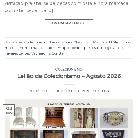
visitação pra análise de peças com data e hora marcada
com atencedência […]
CONTINUAR LENDO
→
Postado em
Colecionismo
,
Livros
,
Móveis Clássicos
|
Marcado
H Stern
,
joias
,
moedas
,
numismatica
,
Patek Philippe
,
pedras preciosas
,
relogios
,
rolex
,
Tavares Leilões
,
Vacheron & Constantin
COLECIONISMO
Leilão de Colecionismo – Agosto 2026
POSTADO EM
3 DE AGOSTO DE 2026
POR
BLOG
03
ago