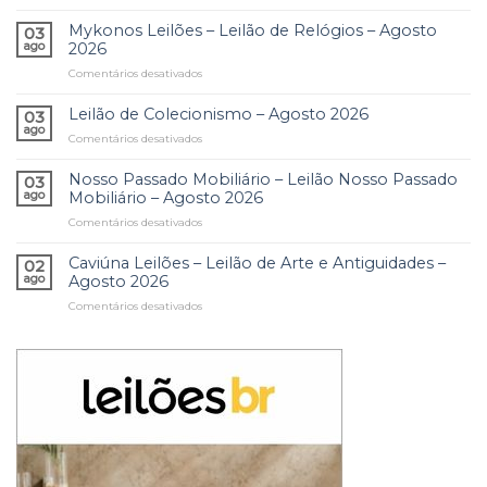
Watten
Residencial
Outros
Leilões
Mykonos Leilões – Leilão de Relógios – Agosto
Glória
Comitentes
03
–
–
ago
2026
–
10º
Acervos
Agosto
Comentários desativados
em
Leilão
Residenciais,
2026
Mykonos
de
Obras
Leilões
Leilão de Colecionismo – Agosto 2026
Arte
03
de
–
e
ago
Arte
Comentários desativados
em
Leilão
Antiguidades
e
Leilão
de
–
Coleções
de
Nosso Passado Mobiliário – Leilão Nosso Passado
Relógios
03
Agosto
–
Colecionismo
ago
Mobiliário – Agosto 2026
–
2026
Agosto
–
Agosto
2026
Comentários desativados
em
Agosto
2026
Nosso
2026
Passado
Caviúna Leilões – Leilão de Arte e Antiguidades –
02
Mobiliário
ago
Agosto 2026
–
Comentários desativados
em
Leilão
Caviúna
Nosso
Leilões
Passado
–
Mobiliário
Leilão
–
de
Agosto
Arte
2026
e
Antiguidades
–
Agosto