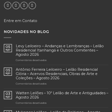
Entre em Contato
NOVIDADES NO BLOG
Levy Leiloeiro – Andanças e Lembranças – Leilão
05
ago
Residencial Itanhangá e Outros Comitentes –
Agosto 2026
Comentários desativados
em
Levy
Leiloeiro
Antônio Ferreira Leiloeiro – Leilão Residencial
05
–
ago
Glória – Acervos Residenciais, Obras de Arte e
Andanças
Coleções – Agosto 2026
e
Comentários desativados
em
Lembranças
Antônio
–
Ferreira
Leilão
Watten Leilões – 10º Leilão de Arte e Antiguidades –
03
Leiloeiro
Residencial
ago
Agosto 2026
–
Itanhangá
Comentários desativados
em
Leilão
e
Watten
Residencial
Outros
Leilões
Glória