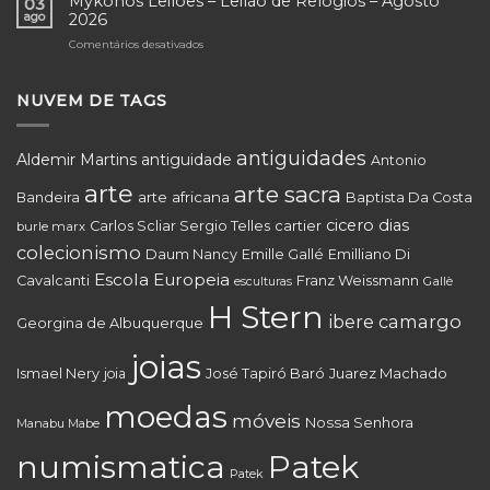
Mykonos Leilões – Leilão de Relógios – Agosto
Comitentes
03
–
–
ago
2026
–
10º
Acervos
Agosto
Comentários desativados
em
Leilão
Residenciais,
2026
Mykonos
de
Obras
Leilões
Arte
de
–
NUVEM DE TAGS
e
Arte
Leilão
Antiguidades
e
de
–
Coleções
Relógios
Agosto
antiguidades
–
Aldemir Martins
antiguidade
Antonio
–
2026
Agosto
Agosto
arte
arte sacra
2026
arte africana
Bandeira
Baptista Da Costa
2026
cicero dias
cartier
Carlos Scliar Sergio Telles
burle marx
colecionismo
Daum Nancy
Emille Gallé
Emilliano Di
Escola Europeia
Cavalcanti
Franz Weissmann
Gallè
esculturas
H Stern
ibere camargo
Georgina de Albuquerque
joias
Juarez Machado
Ismael Nery
joia
José Tapiró Baró
moedas
móveis
Nossa Senhora
Manabu Mabe
numismatica
Patek
Patek