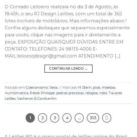
O Conrado Leiloeiro realizará no dia 3 de Agosto, às
18:45h, o seu RJ Design Leilões, com um total de 362
lotes incríveis de mobiliários. Mais informações abaixo !
Confira alguns destaques que separamos especialmente
para vocês, clique nas imagens para ir diretamente a
peça. EXPOSIÇÃO QUAISQUER DÚVIDAS ENTRE EM
CONTATO: TELEFONES: 24 98113-4006 E-
MAIL:leiloesrjdesign@gmail.com ATENDIMENTO […]
CONTINUAR LENDO
→
Postado em
Colecionismo
,
Selos
|
Marcado
H Stern
,
joias
,
moedas
,
numismatica
,
Patek Philippe
,
pedras preciosas
,
relogios
,
rolex
,
Tavares
Leilões
,
Vacheron & Constantin
1
2
3
4
…
313
A Leilões BR é o maior portal de leilões online do Brasil.