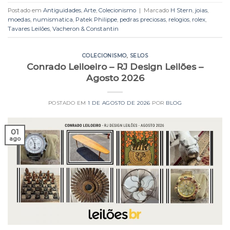
Postado em
Antiguidades
,
Arte
,
Colecionismo
|
Marcado
H Stern
,
joias
,
moedas
,
numismatica
,
Patek Philippe
,
pedras preciosas
,
relogios
,
rolex
,
Tavares Leilões
,
Vacheron & Constantin
COLECIONISMO
,
SELOS
Conrado Leiloeiro – RJ Design Leilões –
Agosto 2026
POSTADO EM
1 DE AGOSTO DE 2026
POR
BLOG
01
ago