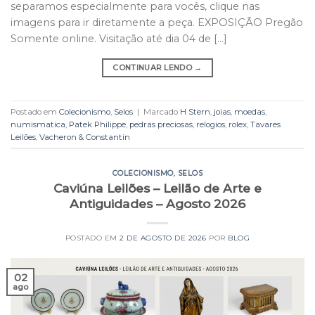
separamos especialmente para vocês, clique nas
imagens para ir diretamente a peça. EXPOSIÇÃO Pregão
Somente online. Visitação até dia 04 de […]
CONTINUAR LENDO
→
Postado em
Colecionismo
,
Selos
|
Marcado
H Stern
,
joias
,
moedas
,
numismatica
,
Patek Philippe
,
pedras preciosas
,
relogios
,
rolex
,
Tavares
Leilões
,
Vacheron & Constantin
COLECIONISMO
,
SELOS
Caviúna Leilões – Leilão de Arte e
Antiguidades – Agosto 2026
POSTADO EM
2 DE AGOSTO DE 2026
POR
BLOG
02
ago