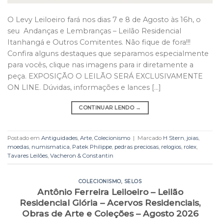
O Levy Leiloeiro fará nos dias 7 e 8 de Agosto às 16h, o
seu Andanças e Lembranças – Leilão Residencial
Itanhangá e Outros Comitentes. Não fique de fora!!!
Confira alguns destaques que separamos especialmente
para vocês, clique nas imagens para ir diretamente a
peça. EXPOSIÇÃO O LEILÃO SERÁ EXCLUSIVAMENTE
ON LINE. Dúvidas, informações e lances […]
CONTINUAR LENDO
→
Postado em
Antiguidades
,
Arte
,
Colecionismo
|
Marcado
H Stern
,
joias
,
moedas
,
numismatica
,
Patek Philippe
,
pedras preciosas
,
relogios
,
rolex
,
Tavares Leilões
,
Vacheron & Constantin
COLECIONISMO
,
SELOS
Antônio Ferreira Leiloeiro – Leilão
Residencial Glória – Acervos Residenciais,
Obras de Arte e Coleções – Agosto 2026