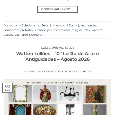
CONTINUAR LENDO
→
Postado em
Colecionismo
,
Selos
|
Marcado
H Stern
,
joias
,
moedas
,
numismatica
,
Patek Philippe
,
pedras preciosas
,
relogios
,
rolex
,
Tavares
Leilões
,
Vacheron & Constantin
COLECIONISMO
,
SELOS
Watten Leilões – 10º Leilão de Arte e
Antiguidades – Agosto 2026
POSTADO EM
3 DE AGOSTO DE 2026
POR
BLOG
03
ago