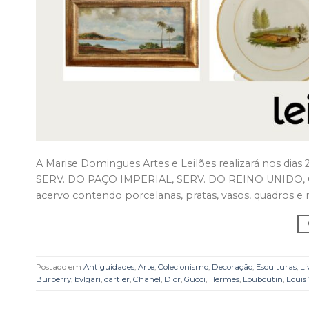
A Marise Domingues Artes e Leilões realizará nos dias
SERV. DO PAÇO IMPERIAL, SERV. DO REINO UNIDO, CO
acervo contendo porcelanas, pratas, vasos, quadros e 
Postado em
Antiguidades
,
Arte
,
Colecionismo
,
Decoração
,
Esculturas
,
Li
Burberry
,
bvlgari
,
cartier
,
Chanel
,
Dior
,
Gucci
,
Hermes
,
Louboutin
,
Louis