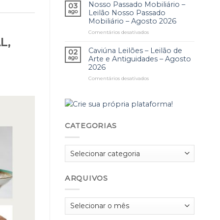
de
Nosso Passado Mobiliário –
–
03
2026
2026
Colecionismo
Agosto
ago
Leilão Nosso Passado
–
2026
Mobiliário – Agosto 2026
Agosto
Comentários desativados
em
2026
L,
Nosso
Passado
Caviúna Leilões – Leilão de
02
Mobiliário
ago
Arte e Antiguidades – Agosto
–
2026
Leilão
Comentários desativados
em
Nosso
Caviúna
Passado
Leilões
Mobiliário
–
–
Leilão
Agosto
de
2026
CATEGORIAS
Arte
e
Antiguidades
Categorias
–
Agosto
2026
ARQUIVOS
Arquivos