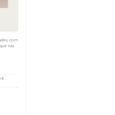
dades, com
ique nas
n &