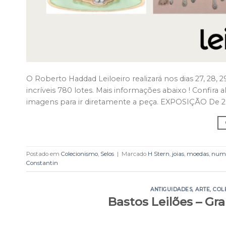
O Roberto Haddad Leiloeiro realizará nos dias 27, 28, 2
incríveis 780 lotes. Mais informações abaixo ! Confir
imagens para ir diretamente a peça. EXPOSIÇÃO De 20
Postado em
Colecionismo
,
Selos
|
Marcado
H Stern
,
joias
,
moedas
,
numi
Constantin
ANTIGUIDADES
,
ARTE
,
COL
Bastos Leilões – Gr