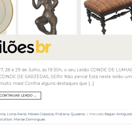
 27, 28 e 29 de Julho, às 19:30h, o seu Leilão CONDE DE LUMIA
NDE DE SARZEDAS, SERV. Não perca! Está neste leilão um i
muito mais! Confira alguns destaques que […]
CONTINUAR LENDO
→
vros
,
Livros Raros
,
Móveis Clássicos
,
Prataria
,
Quadros
|
Marcado
Began Antiguid
 Vuitton
,
Marise Domingues