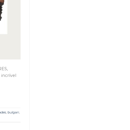
RES,
ncrível
ades
,
bulgari
,