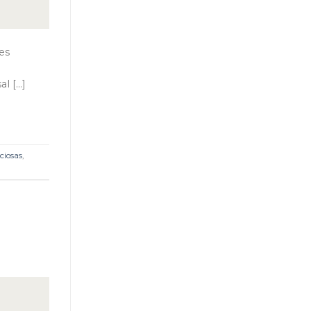
tes
l […]
ciosas
,