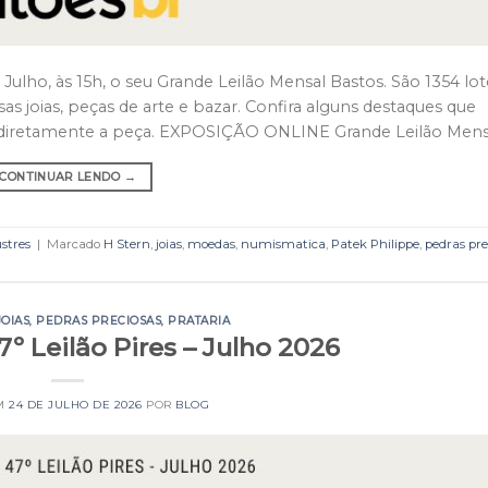
de Julho, às 15h, o seu Grande Leilão Mensal Bastos. São 1354 lo
 joias, peças de arte e bazar. Confira alguns destaques que
r diretamente a peça. EXPOSIÇÃO ONLINE Grande Leilão Mensa
CONTINUAR LENDO
→
stres
|
Marcado
H Stern
,
joias
,
moedas
,
numismatica
,
Patek Philippe
,
pedras pre
JOIAS
,
PEDRAS PRECIOSAS
,
PRATARIA
47º Leilão Pires – Julho 2026
EM
24 DE JULHO DE 2026
POR
BLOG