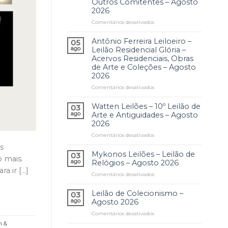
Outros Comitentes – Agosto
2026
Comentários desativados
em
Levy
Leiloeiro
Antônio Ferreira Leiloeiro –
05
–
ago
Leilão Residencial Glória –
Andanças
Acervos Residenciais, Obras
e
de Arte e Coleções – Agosto
Lembranças
2026
–
Comentários desativados
Leilão
em
Residencial
Antônio
Itanhangá
Ferreira
Watten Leilões – 10º Leilão de
03
e
Leiloeiro
ago
Arte e Antiguidades – Agosto
Outros
–
2026
Comitentes
Leilão
Comentários desativados
em
–
Residencial
Watten
Agosto
Glória
s
Leilões
2026
–
Mykonos Leilões – Leilão de
03
o mais.
–
Acervos
ago
Relógios – Agosto 2026
10º
Residenciais,
a ir […]
Comentários desativados
em
Leilão
Obras
Mykonos
de
de
Leilões
Leilão de Colecionismo –
Arte
Arte
03
–
e
ago
Agosto 2026
e
Leilão
Antiguidades
Coleções
Comentários desativados
em
de
–
–
Leilão
n &
Relógios
Agosto
Agosto