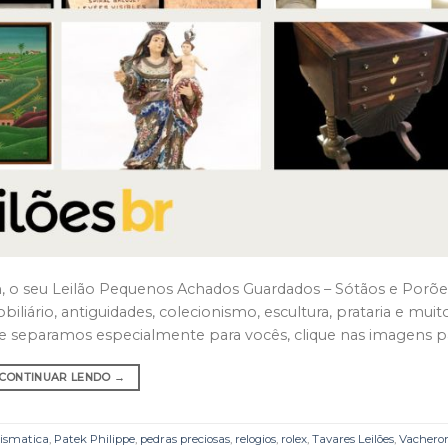
 20h, o seu Leilão Pequenos Achados Guardados – Sótãos e Porõe
iliário, antiguidades, colecionismo, escultura, prataria e muit
e separamos especialmente para vocês, clique nas imagens par
CONTINUAR LENDO
→
smatica
,
Patek Philippe
,
pedras preciosas
,
relogios
,
rolex
,
Tavares Leilões
,
Vachero