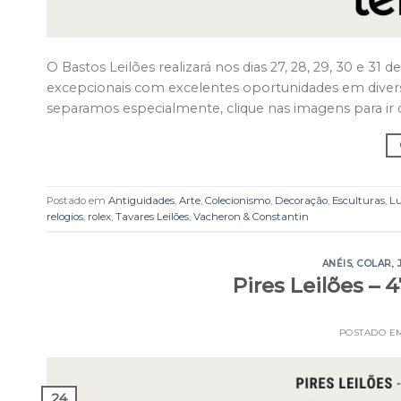
O Bastos Leilões realizará nos dias 27, 28, 29, 30 e 31 
excepcionais com excelentes oportunidades em diversas
separamos especialmente, clique nas imagens para i
Postado em
Antiguidades
,
Arte
,
Colecionismo
,
Decoração
,
Esculturas
,
Lu
relogios
,
rolex
,
Tavares Leilões
,
Vacheron & Constantin
ANÉIS
,
COLAR
,
Pires Leilões – 
POSTADO 
24