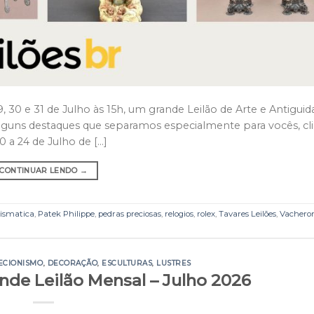
9, 30 e 31 de Julho às 15h, um grande Leilão de Arte e Antigui
a alguns destaques que separamos especialmente para vocês, cl
 a 24 de Julho de […]
CONTINUAR LENDO
→
smatica
,
Patek Philippe
,
pedras preciosas
,
relogios
,
rolex
,
Tavares Leilões
,
Vachero
ECIONISMO
,
DECORAÇÃO
,
ESCULTURAS
,
LUSTRES
ande Leilão Mensal – Julho 2026