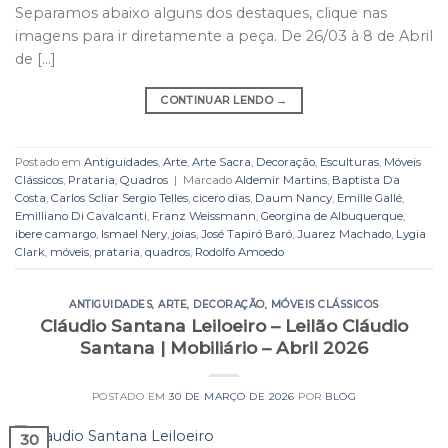
Separamos abaixo alguns dos destaques, clique nas
imagens para ir diretamente a peça. De 26/03 à 8 de Abril
de […]
CONTINUAR LENDO
→
Postado em
Antiguidades
,
Arte
,
Arte Sacra
,
Decoração
,
Esculturas
,
Móveis
Clássicos
,
Prataria
,
Quadros
|
Marcado
Aldemir Martins
,
Baptista Da
Costa
,
Carlos Scliar Sergio Telles
,
cicero dias
,
Daum Nancy
,
Emille Gallé
,
Emilliano Di Cavalcanti
,
Franz Weissmann
,
Georgina de Albuquerque
,
ibere camargo
,
Ismael Nery
,
joias
,
José Tapiró Baró
,
Juarez Machado
,
Lygia
Clark
,
móveis
,
prataria
,
quadros
,
Rodolfo Amoedo
ANTIGUIDADES
,
ARTE
,
DECORAÇÃO
,
MÓVEIS CLÁSSICOS
Cláudio Santana Leiloeiro – Leilão Cláudio
Santana | Mobiliário – Abril 2026
POSTADO EM
30 DE MARÇO DE 2026
POR
BLOG
30