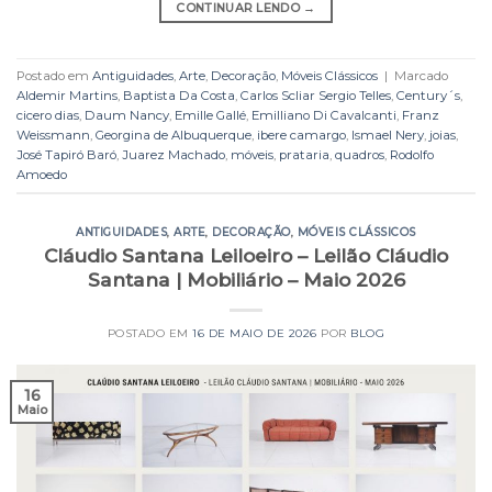
CONTINUAR LENDO
→
Postado em
Antiguidades
,
Arte
,
Decoração
,
Móveis Clássicos
|
Marcado
Aldemir Martins
,
Baptista Da Costa
,
Carlos Scliar Sergio Telles
,
Century´s
,
cicero dias
,
Daum Nancy
,
Emille Gallé
,
Emilliano Di Cavalcanti
,
Franz
Weissmann
,
Georgina de Albuquerque
,
ibere camargo
,
Ismael Nery
,
joias
,
José Tapiró Baró
,
Juarez Machado
,
móveis
,
prataria
,
quadros
,
Rodolfo
Amoedo
ANTIGUIDADES
,
ARTE
,
DECORAÇÃO
,
MÓVEIS CLÁSSICOS
Cláudio Santana Leiloeiro – Leilão Cláudio
Santana | Mobiliário – Maio 2026
POSTADO EM
16 DE MAIO DE 2026
POR
BLOG
16
Maio