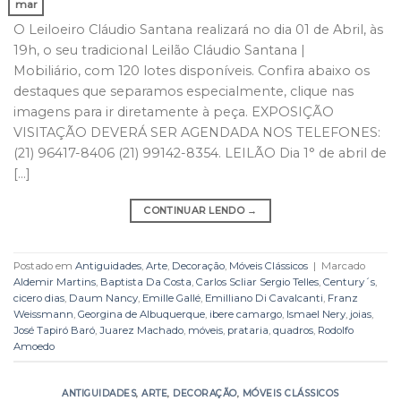
mar
O Leiloeiro Cláudio Santana realizará no dia 01 de Abril, às
19h, o seu tradicional Leilão Cláudio Santana |
Mobiliário, com 120 lotes disponíveis. Confira abaixo os
destaques que separamos especialmente, clique nas
imagens para ir diretamente à peça. EXPOSIÇÃO
VISITAÇÃO DEVERÁ SER AGENDADA NOS TELEFONES:
(21) 96417-8406 (21) 99142-8354. LEILÃO Dia 1° de abril de
[…]
CONTINUAR LENDO
→
Postado em
Antiguidades
,
Arte
,
Decoração
,
Móveis Clássicos
|
Marcado
Aldemir Martins
,
Baptista Da Costa
,
Carlos Scliar Sergio Telles
,
Century´s
,
cicero dias
,
Daum Nancy
,
Emille Gallé
,
Emilliano Di Cavalcanti
,
Franz
Weissmann
,
Georgina de Albuquerque
,
ibere camargo
,
Ismael Nery
,
joias
,
José Tapiró Baró
,
Juarez Machado
,
móveis
,
prataria
,
quadros
,
Rodolfo
Amoedo
ANTIGUIDADES
,
ARTE
,
DECORAÇÃO
,
MÓVEIS CLÁSSICOS