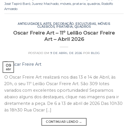
José Tapiró Baró
,
Juarez Machado
,
móveis
,
prataria
,
quadros
,
Rodolfo
Amoedo
ANTIGUIDADES
,
ARTE
,
DECORAÇÃO
,
ESCULTURAS
,
MÓVEIS
CLÁSSICOS
,
PRATARIA
,
QUADROS
Oscar Freire Art – 11º Leilão Oscar Freire
Art – Abril 2026
POSTADO EM
9 DE ABRIL DE 2026
POR
BLOG
09
abr
O Oscar Freire Art realizará nos dias 13 e 14 de Abril, às
20h, o seu 11º Leilão Oscar Freire Art. São 309 lotes
variados com excelentes oportunidades! Separamos
abaixo alguns dos destaques, clique nas imagens para ir
diretamente a peça. De 6 a 13 de abril de 2026 Das 10h30
às 18h30 Rua Oscar […]
CONTINUAR LENDO
→