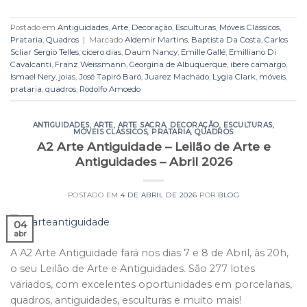
Postado em
Antiguidades
,
Arte
,
Decoração
,
Esculturas
,
Móveis Clássicos
,
Prataria
,
Quadros
|
Marcado
Aldemir Martins
,
Baptista Da Costa
,
Carlos
Scliar Sergio Telles
,
cicero dias
,
Daum Nancy
,
Emille Gallé
,
Emilliano Di
Cavalcanti
,
Franz Weissmann
,
Georgina de Albuquerque
,
ibere camargo
,
Ismael Nery
,
joias
,
José Tapiró Baró
,
Juarez Machado
,
Lygia Clark
,
móveis
,
prataria
,
quadros
,
Rodolfo Amoedo
ANTIGUIDADES
,
ARTE
,
ARTE SACRA
,
DECORAÇÃO
,
ESCULTURAS
,
MÓVEIS CLÁSSICOS
,
PRATARIA
,
QUADROS
A2 Arte Antiguidade – Leilão de Arte e
Antiguidades – Abril 2026
POSTADO EM
4 DE ABRIL DE 2026
POR
BLOG
04
abr
A A2 Arte Antiguidade fará nos dias 7 e 8 de Abril, às 20h,
o seu Leilão de Arte e Antiguidades. São 277 lotes
variados, com excelentes oportunidades em porcelanas,
quadros, antiguidades, esculturas e muito mais!