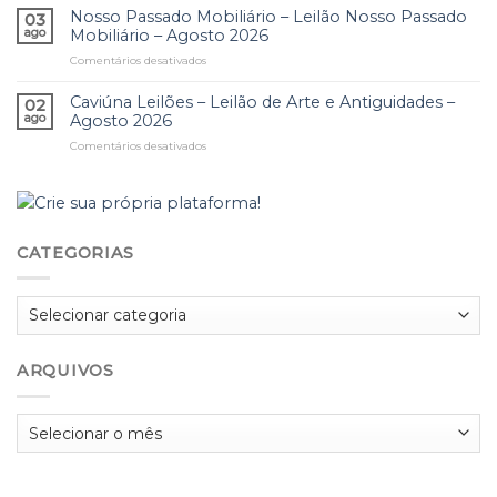
–
Coleções
de
Nosso Passado Mobiliário – Leilão Nosso Passado
Relógios
03
Agosto
–
Colecionismo
ago
Mobiliário – Agosto 2026
–
2026
Agosto
–
Agosto
2026
Comentários desativados
em
Agosto
2026
Nosso
2026
Passado
Caviúna Leilões – Leilão de Arte e Antiguidades –
02
Mobiliário
ago
Agosto 2026
–
Comentários desativados
em
Leilão
Caviúna
Nosso
Leilões
Passado
–
Mobiliário
Leilão
–
de
Agosto
CATEGORIAS
Arte
2026
e
Antiguidades
Categorias
–
Agosto
2026
ARQUIVOS
Arquivos