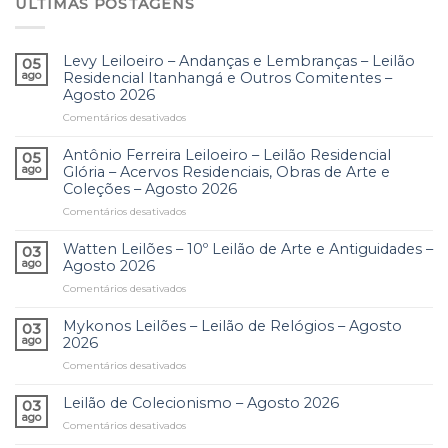
ÚLTIMAS POSTAGENS
Levy Leiloeiro – Andanças e Lembranças – Leilão
05
ago
Residencial Itanhangá e Outros Comitentes –
Agosto 2026
Comentários desativados
em
Levy
Leiloeiro
Antônio Ferreira Leiloeiro – Leilão Residencial
05
–
ago
Glória – Acervos Residenciais, Obras de Arte e
Andanças
Coleções – Agosto 2026
e
Comentários desativados
em
Lembranças
Antônio
–
Ferreira
Leilão
Watten Leilões – 10º Leilão de Arte e Antiguidades –
03
Leiloeiro
Residencial
ago
Agosto 2026
–
Itanhangá
Comentários desativados
em
Leilão
e
Watten
Residencial
Outros
Leilões
Mykonos Leilões – Leilão de Relógios – Agosto
Glória
Comitentes
03
–
–
ago
2026
–
10º
Acervos
Agosto
Comentários desativados
em
Leilão
Residenciais,
2026
Mykonos
de
Obras
Leilões
Leilão de Colecionismo – Agosto 2026
Arte
03
de
–
e
ago
Arte
Comentários desativados
em
Leilão
Antiguidades
e
Leilão
de