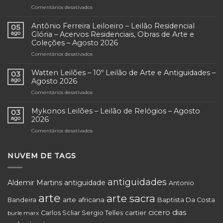
Comentários desativados
em
Levy
Leiloeiro
Antônio Ferreira Leiloeiro – Leilão Residencial
05
–
ago
Glória – Acervos Residenciais, Obras de Arte e
Andanças
Coleções – Agosto 2026
e
Comentários desativados
em
Lembranças
Antônio
–
Ferreira
Leilão
Watten Leilões – 10º Leilão de Arte e Antiguidades –
03
Leiloeiro
Residencial
ago
Agosto 2026
–
Itanhangá
Comentários desativados
em
Leilão
e
Watten
Residencial
Outros
Leilões
Mykonos Leilões – Leilão de Relógios – Agosto
Glória
Comitentes
03
–
–
ago
2026
–
10º
Acervos
Agosto
Comentários desativados
em
Leilão
Residenciais,
2026
Mykonos
de
Obras
Leilões
Arte
de
–
NUVEM DE TAGS
e
Arte
Leilão
Antiguidades
e
de
–
Coleções
Relógios
Agosto
antiguidades
–
Aldemir Martins
antiguidade
Antonio
–
2026
Agosto
Agosto
arte
arte sacra
2026
arte africana
Bandeira
Baptista Da Costa
2026
cicero dias
cartier
Carlos Scliar Sergio Telles
burle marx