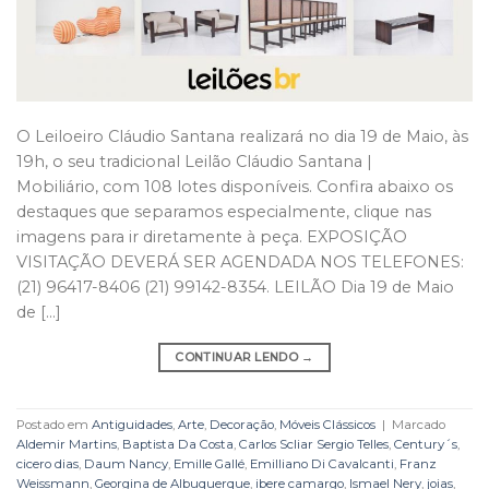
O Leiloeiro Cláudio Santana realizará no dia 19 de Maio, às
19h, o seu tradicional Leilão Cláudio Santana |
Mobiliário, com 108 lotes disponíveis. Confira abaixo os
destaques que separamos especialmente, clique nas
imagens para ir diretamente à peça. EXPOSIÇÃO
VISITAÇÃO DEVERÁ SER AGENDADA NOS TELEFONES:
(21) 96417-8406 (21) 99142-8354. LEILÃO Dia 19 de Maio
de […]
CONTINUAR LENDO
→
Postado em
Antiguidades
,
Arte
,
Decoração
,
Móveis Clássicos
|
Marcado
Aldemir Martins
,
Baptista Da Costa
,
Carlos Scliar Sergio Telles
,
Century´s
,
cicero dias
,
Daum Nancy
,
Emille Gallé
,
Emilliano Di Cavalcanti
,
Franz
Weissmann
,
Georgina de Albuquerque
,
ibere camargo
,
Ismael Nery
,
joias
,