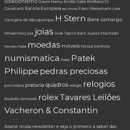
colecionismo
Daum Nancy
Emille Gallé
Emilliano Di
Escola Europeia
Cavalcanti
Franz Weissmann
Gallè
esculturas
H Stern
ibere camargo
Georgina de Albuquerque
joias
Juarez Machado
Ismael Nery
joia
José Tapiró Baró
moedas
móveis
Nossa Senhora
Manabu Mabe
numismatica
Patek
Patek
Philippe
pedras preciosas
relogios
quadros
prataria
porcelana
relogio
rolex
Tavares Leilões
Rodolfo Amoedo
Vacheron & Constantin
Assine nossa newsletter e seja o primeiro a saber das