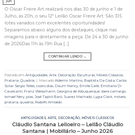
jun
O Oscar Freire Art realizará nos dias 30 de junho e 1 de
Julho, às 20h, o seu 12º Leilão Oscar Freire Art. São 315
lotes variados com excelentes oportunidades!
Separamos abaixo alguns dos destaques, clique nas
imagens para ir diretamente a peça. De 24 a 30 de junho
de 2026Das 11h às 19h Rua […]
CONTINUAR LENDO
→
Postado em
Antiguidades
,
Arte
,
Decoração
,
Esculturas
,
Móveis Clássicos
,
Prataria
,
Quadros
|
Marcado
Aldemir Martins
,
Baptista Da Costa
,
Carlos
Scliar Sergio Telles
,
cicero dias
,
Daum Nancy
,
Emille Gallé
,
Emilliano Di
Cavalcanti
,
Franz Weissmann
,
Georgina de Albuquerque
,
ibere camargo
,
Ismael Nery
,
joias
,
José Tapiró Baró
,
Juarez Machado
,
Lygia Clark
,
móveis
,
prataria
,
quadros
,
Rodolfo Amoedo
ANTIGUIDADES
,
ARTE
,
DECORAÇÃO
,
MÓVEIS CLÁSSICOS
Cláudio Santana Leiloeiro – Leilão Cláudio
Santana | Mobiliário – Junho 2026