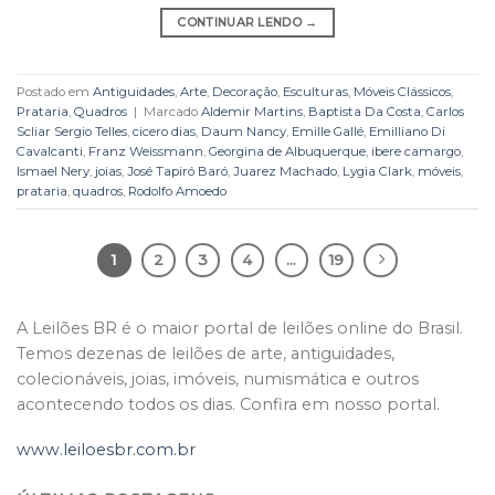
CONTINUAR LENDO
→
Postado em
Antiguidades
,
Arte
,
Decoração
,
Esculturas
,
Móveis Clássicos
,
Prataria
,
Quadros
|
Marcado
Aldemir Martins
,
Baptista Da Costa
,
Carlos
Scliar Sergio Telles
,
cicero dias
,
Daum Nancy
,
Emille Gallé
,
Emilliano Di
Cavalcanti
,
Franz Weissmann
,
Georgina de Albuquerque
,
ibere camargo
,
Ismael Nery
,
joias
,
José Tapiró Baró
,
Juarez Machado
,
Lygia Clark
,
móveis
,
prataria
,
quadros
,
Rodolfo Amoedo
1
2
3
4
…
19
A Leilões BR é o maior portal de leilões online do Brasil.
Temos dezenas de leilões de arte, antiguidades,
colecionáveis, joias, imóveis, numismática e outros
acontecendo todos os dias. Confira em nosso portal.
www.leiloesbr.com.br