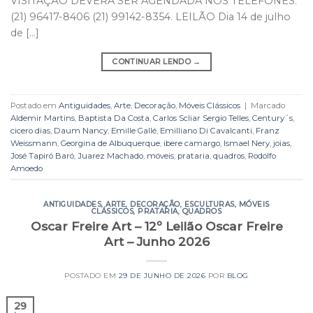
VISITAÇÃO DEVERÁ SER AGENDADA NOS TELEFONES:
(21) 96417-8406 (21) 99142-8354. LEILÃO Dia 14 de julho
de […]
CONTINUAR LENDO
→
Postado em
Antiguidades
,
Arte
,
Decoração
,
Móveis Clássicos
|
Marcado
Aldemir Martins
,
Baptista Da Costa
,
Carlos Scliar Sergio Telles
,
Century´s
,
cicero dias
,
Daum Nancy
,
Emille Gallé
,
Emilliano Di Cavalcanti
,
Franz
Weissmann
,
Georgina de Albuquerque
,
ibere camargo
,
Ismael Nery
,
joias
,
José Tapiró Baró
,
Juarez Machado
,
móveis
,
prataria
,
quadros
,
Rodolfo
Amoedo
ANTIGUIDADES
,
ARTE
,
DECORAÇÃO
,
ESCULTURAS
,
MÓVEIS
CLÁSSICOS
,
PRATARIA
,
QUADROS
Oscar Freire Art – 12º Leilão Oscar Freire
Art – Junho 2026
POSTADO EM
29 DE JUNHO DE 2026
POR
BLOG
29