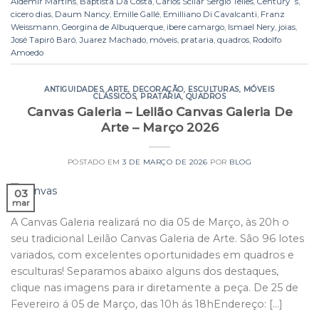
Aldemir Martins
,
Baptista Da Costa
,
Carlos Scliar Sergio Telles
,
Century´s
,
cicero dias
,
Daum Nancy
,
Emille Gallé
,
Emilliano Di Cavalcanti
,
Franz
Weissmann
,
Georgina de Albuquerque
,
ibere camargo
,
Ismael Nery
,
joias
,
José Tapiró Baró
,
Juarez Machado
,
móveis
,
prataria
,
quadros
,
Rodolfo
Amoedo
ANTIGUIDADES
,
ARTE
,
DECORAÇÃO
,
ESCULTURAS
,
MÓVEIS
CLÁSSICOS
,
PRATARIA
,
QUADROS
Canvas Galeria – Leilão Canvas Galeria De
Arte – Março 2026
POSTADO EM
3 DE MARÇO DE 2026
POR
BLOG
03
mar
A Canvas Galeria realizará no dia 05 de Março, às 20h o
seu tradicional Leilão Canvas Galeria de Arte. São 96 lotes
variados, com excelentes oportunidades em quadros e
esculturas! Separamos abaixo alguns dos destaques,
clique nas imagens para ir diretamente a peça. De 25 de
Fevereiro á 05 de Março, das 10h ás 18hEndereço: […]