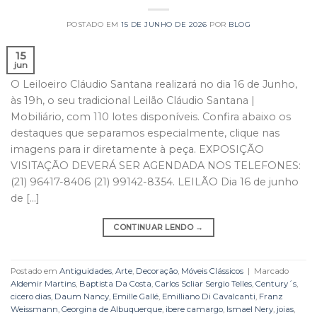
POSTADO EM
15 DE JUNHO DE 2026
POR
BLOG
15
jun
O Leiloeiro Cláudio Santana realizará no dia 16 de Junho,
às 19h, o seu tradicional Leilão Cláudio Santana |
Mobiliário, com 110 lotes disponíveis. Confira abaixo os
destaques que separamos especialmente, clique nas
imagens para ir diretamente à peça. EXPOSIÇÃO
VISITAÇÃO DEVERÁ SER AGENDADA NOS TELEFONES:
(21) 96417-8406 (21) 99142-8354. LEILÃO Dia 16 de junho
de […]
CONTINUAR LENDO
→
Postado em
Antiguidades
,
Arte
,
Decoração
,
Móveis Clássicos
|
Marcado
Aldemir Martins
,
Baptista Da Costa
,
Carlos Scliar Sergio Telles
,
Century´s
,
cicero dias
,
Daum Nancy
,
Emille Gallé
,
Emilliano Di Cavalcanti
,
Franz
Weissmann
,
Georgina de Albuquerque
,
ibere camargo
,
Ismael Nery
,
joias
,