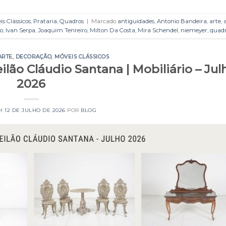
is Clássicos
,
Prataria
,
Quadros
|
Marcado
antiguidades
,
Antonio Bandeira
,
arte
,
o
,
Ivan Serpa
,
Joaquim Tenreiro
,
Milton Da Costa
,
Mira Schendel
,
niemeyer
,
quad
ARTE
,
DECORAÇÃO
,
MÓVEIS CLÁSSICOS
ilão Cláudio Santana | Mobiliário – Jul
2026
EM
12 DE JULHO DE 2026
POR
BLOG