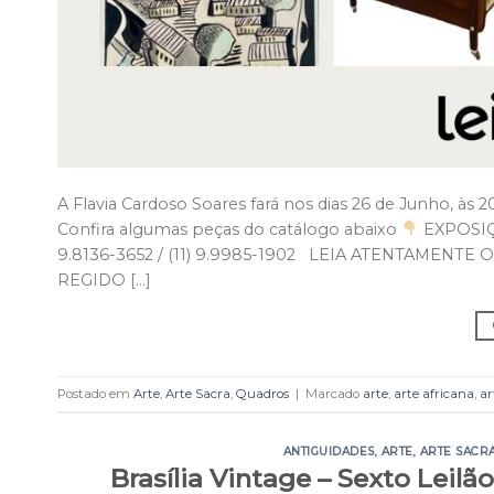
A Flavia Cardoso Soares fará nos dias 26 de Junho, às 2
Confira algumas peças do catálogo abaixo
EXPOSIÇ
9.8136-3652 / (11) 9.9985-1902 LEIA ATENTAMENT
REGIDO […]
Postado em
Arte
,
Arte Sacra
,
Quadros
|
Marcado
arte
,
arte africana
,
ar
ANTIGUIDADES
,
ARTE
,
ARTE SACR
Brasília Vintage – Sexto Leilã