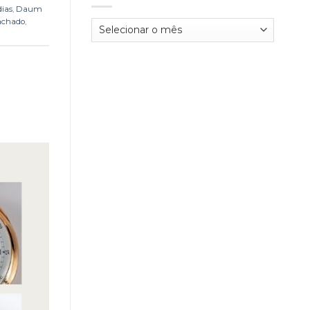
dias
,
Daum
achado
,
Arquivos