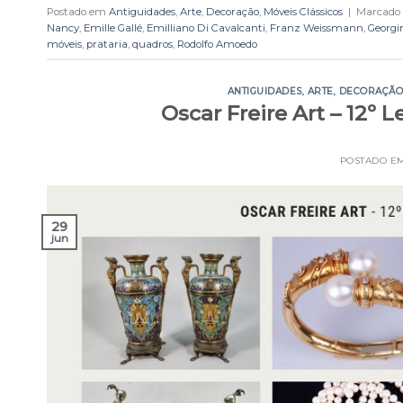
Postado em
Antiguidades
,
Arte
,
Decoração
,
Móveis Clássicos
|
Marcado
Nancy
,
Emille Gallé
,
Emilliano Di Cavalcanti
,
Franz Weissmann
,
Georgi
móveis
,
prataria
,
quadros
,
Rodolfo Amoedo
ANTIGUIDADES
,
ARTE
,
DECORAÇÃ
Oscar Freire Art – 12º L
POSTADO E
29
jun