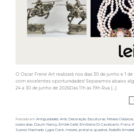
O Oscar Freire Art realizará nos dias 30 de junho e 1 de 
com excelentes oportunidades! Separamos abaixo algun
24 a 30 de junho de 2026Das 11h às 19h Rua […]
Postado em
Antiguidades
,
Arte
,
Decoração
,
Esculturas
,
Móveis Clássicos
cicero dias
,
Daum Nancy
,
Emille Gallé
,
Emilliano Di Cavalcanti
,
Franz 
Juarez Machado
,
Lygia Clark
,
móveis
,
prataria
,
quadros
,
Rodolfo Amoed