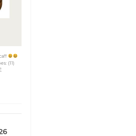
a!!!
: (11)
É
26