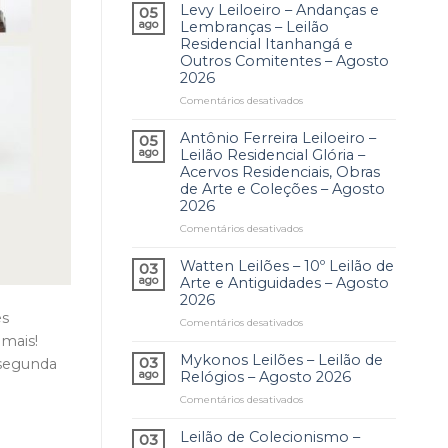
Levy Leiloeiro – Andanças e
05
ago
Lembranças – Leilão
Residencial Itanhangá e
Outros Comitentes – Agosto
2026
Comentários desativados
em
Levy
Leiloeiro
Antônio Ferreira Leiloeiro –
05
–
ago
Leilão Residencial Glória –
Andanças
Acervos Residenciais, Obras
e
de Arte e Coleções – Agosto
Lembranças
2026
–
Comentários desativados
Leilão
em
Residencial
Antônio
Itanhangá
Ferreira
Watten Leilões – 10º Leilão de
03
e
Leiloeiro
ago
Arte e Antiguidades – Agosto
Outros
–
2026
Comitentes
Leilão
es
Comentários desativados
em
–
Residencial
 mais!
Watten
Agosto
Glória
Leilões
2026
–
Mykonos Leilões – Leilão de
03
 segunda
–
Acervos
ago
Relógios – Agosto 2026
10º
Residenciais,
Comentários desativados
em
Leilão
Obras
Mykonos
de
de
Leilões
Leilão de Colecionismo –
Arte
Arte
03
–