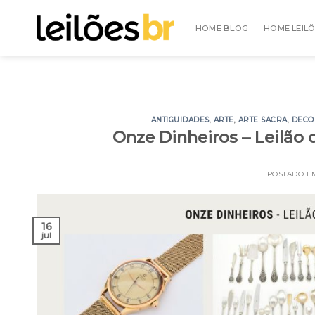
Skip
to
HOME BLOG
HOME LEIL
content
ANTIGUIDADES
,
ARTE
,
ARTE SACRA
,
DECO
Onze Dinheiros – Leilão 
POSTADO 
16
jul