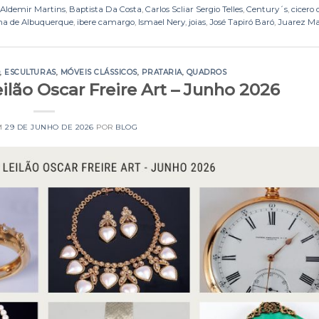
Aldemir Martins
,
Baptista Da Costa
,
Carlos Scliar Sergio Telles
,
Century´s
,
cicero 
na de Albuquerque
,
ibere camargo
,
Ismael Nery
,
joias
,
José Tapiró Baró
,
Juarez M
O
,
ESCULTURAS
,
MÓVEIS CLÁSSICOS
,
PRATARIA
,
QUADROS
eilão Oscar Freire Art – Junho 2026
M
29 DE JUNHO DE 2026
POR
BLOG