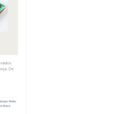
ariados
peça. De
Sergio Telles
,
iró Baró
,