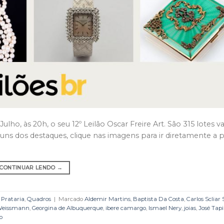
Julho, às 20h, o seu 12º Leilão Oscar Freire Art. São 315 lotes v
s dos destaques, clique nas imagens para ir diretamente a 
CONTINUAR LENDO
→
,
Prataria
,
Quadros
|
Marcado
Aldemir Martins
,
Baptista Da Costa
,
Carlos Scliar 
Weissmann
,
Georgina de Albuquerque
,
ibere camargo
,
Ismael Nery
,
joias
,
José Tap
o