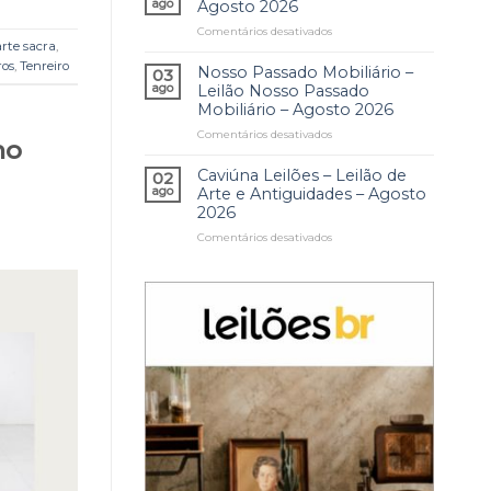
e
ago
Agosto 2026
e
Leilão
Antiguidades
Coleções
Comentários desativados
em
de
–
–
arte sacra
,
Leilão
Relógios
Agosto
Agosto
ros
,
Tenreiro
de
Nosso Passado Mobiliário –
–
03
2026
2026
Colecionismo
Agosto
ago
Leilão Nosso Passado
–
2026
Mobiliário – Agosto 2026
Agosto
Comentários desativados
em
2026
ho
Nosso
Passado
Caviúna Leilões – Leilão de
02
Mobiliário
ago
Arte e Antiguidades – Agosto
–
2026
Leilão
Comentários desativados
em
Nosso
Caviúna
Passado
Leilões
Mobiliário
–
–
Leilão
Agosto
de
2026
Arte
e
Antiguidades
–
Agosto
2026