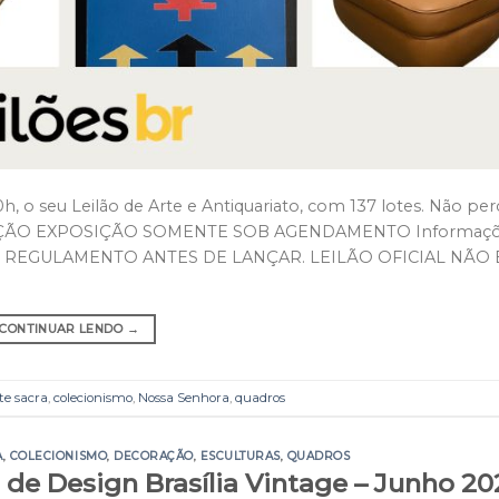
0h, o seu Leilão de Arte e Antiquariato, com 137 lotes. Não perc
ÃO EXPOSIÇÃO SOMENTE SOB AGENDAMENTO Informações
E O REGULAMENTO ANTES DE LANÇAR. LEILÃO OFICIAL NÃO 
CONTINUAR LENDO
→
te sacra
,
colecionismo
,
Nossa Senhora
,
quadros
A
,
COLECIONISMO
,
DECORAÇÃO
,
ESCULTURAS
,
QUADROS
o de Design Brasília Vintage – Junho 20