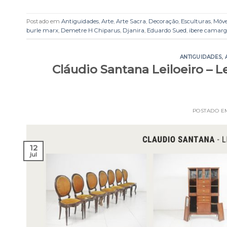
Postado em
Antiguidades
,
Arte
,
Arte Sacra
,
Decoração
,
Esculturas
,
Móve
burle marx
,
Demetre H Chiparus
,
Djanira
,
Eduardo Sued
,
ibere camarg
ANTIGUIDADES
,
Cláudio Santana Leiloeiro – Le
POSTADO 
12
jul