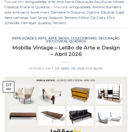
Postado em
Antiguidades
,
Arte
,
Arte Sacra
,
Decoração
,
Esculturas
,
Móveis
Clássicos
,
Prataria
,
Quadros
|
Marcado
antiguidades
,
Antonio Bandeira
,
arte
,
arte sacra
,
burle marx
,
Demetre H Chiparus
,
Djanira
,
Eduardo Sued
,
ibere camargo
,
Ivan Serpa
,
Joaquim Tenreiro
,
Milton Da Costa
,
Mira
Schendel
,
niemeyer
,
quadros
,
Tenreiro
ANTIGUIDADES
,
ARTE
,
ARTE SACRA
,
COLECIONISMO
,
DECORAÇÃO
,
ESCULTURAS
,
QUADROS
Mobília Vintage – Leilão de Arte e Design
– Abril 2026
POSTADO EM
7 DE ABRIL DE 2026
POR
BLOG
07
abr