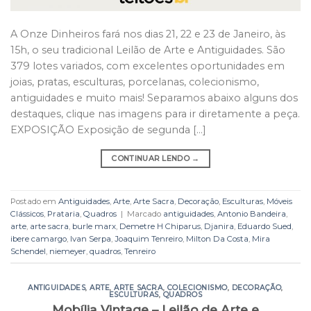
A Onze Dinheiros fará nos dias 21, 22 e 23 de Janeiro, às
15h, o seu tradicional Leilão de Arte e Antiguidades. São
379 lotes variados, com excelentes oportunidades em
joias, pratas, esculturas, porcelanas, colecionismo,
antiguidades e muito mais! Separamos abaixo alguns dos
destaques, clique nas imagens para ir diretamente a peça.
EXPOSIÇÃO Exposição de segunda […]
CONTINUAR LENDO
→
Postado em
Antiguidades
,
Arte
,
Arte Sacra
,
Decoração
,
Esculturas
,
Móveis
Clássicos
,
Prataria
,
Quadros
|
Marcado
antiguidades
,
Antonio Bandeira
,
arte
,
arte sacra
,
burle marx
,
Demetre H Chiparus
,
Djanira
,
Eduardo Sued
,
ibere camargo
,
Ivan Serpa
,
Joaquim Tenreiro
,
Milton Da Costa
,
Mira
Schendel
,
niemeyer
,
quadros
,
Tenreiro
ANTIGUIDADES
,
ARTE
,
ARTE SACRA
,
COLECIONISMO
,
DECORAÇÃO
,
ESCULTURAS
,
QUADROS
Mobília Vintage – Leilão de Arte e