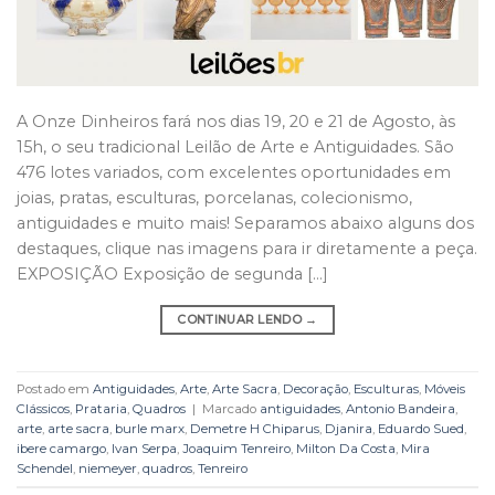
A Onze Dinheiros fará nos dias 19, 20 e 21 de Agosto, às
15h, o seu tradicional Leilão de Arte e Antiguidades. São
476 lotes variados, com excelentes oportunidades em
joias, pratas, esculturas, porcelanas, colecionismo,
antiguidades e muito mais! Separamos abaixo alguns dos
destaques, clique nas imagens para ir diretamente a peça.
EXPOSIÇÃO Exposição de segunda […]
CONTINUAR LENDO
→
Postado em
Antiguidades
,
Arte
,
Arte Sacra
,
Decoração
,
Esculturas
,
Móveis
Clássicos
,
Prataria
,
Quadros
|
Marcado
antiguidades
,
Antonio Bandeira
,
arte
,
arte sacra
,
burle marx
,
Demetre H Chiparus
,
Djanira
,
Eduardo Sued
,
ibere camargo
,
Ivan Serpa
,
Joaquim Tenreiro
,
Milton Da Costa
,
Mira
Schendel
,
niemeyer
,
quadros
,
Tenreiro