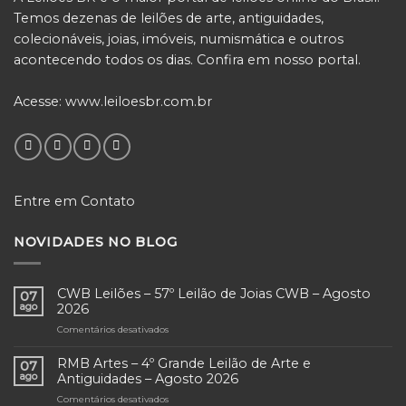
Temos dezenas de leilões de arte, antiguidades,
colecionáveis, joias, imóveis, numismática e outros
acontecendo todos os dias. Confira em nosso portal.
Acesse:
www.leiloesbr.com.br
Entre em Contato
NOVIDADES NO BLOG
CWB Leilões – 57º Leilão de Joias CWB – Agosto
07
ago
2026
Comentários desativados
em
CWB
Leilões
RMB Artes – 4º Grande Leilão de Arte e
07
–
ago
Antiguidades – Agosto 2026
57º
Comentários desativados
em
Leilão