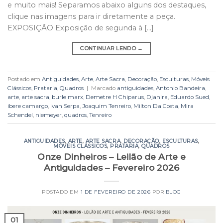
e muito mais! Separamos abaixo alguns dos destaques,
clique nas imagens para ir diretamente a peça.
EXPOSIÇÃO Exposição de segunda à […]
CONTINUAR LENDO
→
Postado em
Antiguidades
,
Arte
,
Arte Sacra
,
Decoração
,
Esculturas
,
Móveis
Clássicos
,
Prataria
,
Quadros
|
Marcado
antiguidades
,
Antonio Bandeira
,
arte
,
arte sacra
,
burle marx
,
Demetre H Chiparus
,
Djanira
,
Eduardo Sued
,
ibere camargo
,
Ivan Serpa
,
Joaquim Tenreiro
,
Milton Da Costa
,
Mira
Schendel
,
niemeyer
,
quadros
,
Tenreiro
ANTIGUIDADES
,
ARTE
,
ARTE SACRA
,
DECORAÇÃO
,
ESCULTURAS
,
MÓVEIS CLÁSSICOS
,
PRATARIA
,
QUADROS
Onze Dinheiros – Leilão de Arte e
Antiguidades – Fevereiro 2026
POSTADO EM
1 DE FEVEREIRO DE 2026
POR
BLOG
01