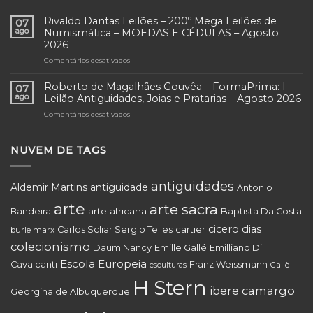
RMB
de
Artes
Rivaldo Dantas Leilões – 200º Mega Leilões de
Joias
07
–
CWB
ago
Numismática – MOEDAS E CÉDULAS – Agosto
4º
–
2026
Grande
Agosto
Comentários desativados
em
Leilão
2026
Rivaldo
de
Dantas
Arte
Roberto de Magalhães Gouvêa – FormaPrima: I
07
Leilões
e
ago
Leilão Antiguidades, Joias e Pratarias – Agosto 2026
–
Antiguidades
Comentários desativados
em
200º
–
Roberto
Mega
Agosto
de
Leilões
2026
Magalhães
NUVEM DE TAGS
de
Gouvêa
Numismática
–
–
FormaPrima:
MOEDAS
antiguidades
Aldemir Martins
antiguidade
Antonio
I
E
Leilão
arte
arte sacra
CÉDULAS
arte africana
Bandeira
Baptista Da Costa
Antiguidades,
–
Joias
cicero dias
Agosto
cartier
Carlos Scliar Sergio Telles
burle marx
e
2026
colecionismo
Daum Nancy
Emille Gallé
Emilliano Di
Pratarias
–
Escola Europeia
Cavalcanti
Franz Weissmann
Gallè
esculturas
Agosto
H Stern
2026
ibere camargo
Georgina de Albuquerque