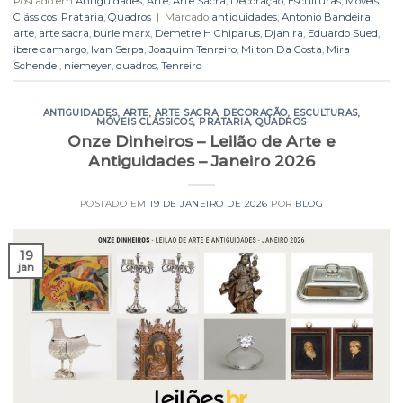
Postado em
Antiguidades
,
Arte
,
Arte Sacra
,
Decoração
,
Esculturas
,
Móveis
Clássicos
,
Prataria
,
Quadros
|
Marcado
antiguidades
,
Antonio Bandeira
,
arte
,
arte sacra
,
burle marx
,
Demetre H Chiparus
,
Djanira
,
Eduardo Sued
,
ibere camargo
,
Ivan Serpa
,
Joaquim Tenreiro
,
Milton Da Costa
,
Mira
Schendel
,
niemeyer
,
quadros
,
Tenreiro
ANTIGUIDADES
,
ARTE
,
ARTE SACRA
,
DECORAÇÃO
,
ESCULTURAS
,
MÓVEIS CLÁSSICOS
,
PRATARIA
,
QUADROS
Onze Dinheiros – Leilão de Arte e
Antiguidades – Janeiro 2026
POSTADO EM
19 DE JANEIRO DE 2026
POR
BLOG
19
jan