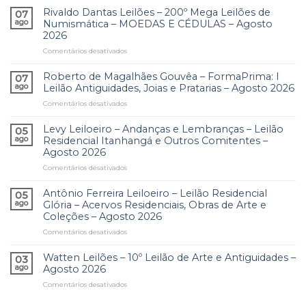
Artes
Rivaldo Dantas Leilões – 200º Mega Leilões de
Joias
07
–
CWB
ago
Numismática – MOEDAS E CÉDULAS – Agosto
4º
–
2026
Grande
Agosto
Comentários desativados
em
Leilão
2026
Rivaldo
de
Dantas
Arte
Roberto de Magalhães Gouvêa – FormaPrima: I
07
Leilões
e
ago
Leilão Antiguidades, Joias e Pratarias – Agosto 2026
–
Antiguidades
Comentários desativados
em
200º
–
Roberto
Mega
Agosto
de
Levy Leiloeiro – Andanças e Lembranças – Leilão
Leilões
2026
05
Magalhães
de
ago
Residencial Itanhangá e Outros Comitentes –
Gouvêa
Numismática
Agosto 2026
–
–
Comentários desativados
em
FormaPrima:
MOEDAS
Levy
I
E
Leiloeiro
Leilão
Antônio Ferreira Leiloeiro – Leilão Residencial
CÉDULAS
05
–
Antiguidades,
ago
Glória – Acervos Residenciais, Obras de Arte e
–
Andanças
Joias
Coleções – Agosto 2026
Agosto
e
e
2026
Comentários desativados
em
Lembranças
Pratarias
Antônio
–
–
Ferreira
Leilão
Watten Leilões – 10º Leilão de Arte e Antiguidades –
Agosto
03
Leiloeiro
Residencial
ago
Agosto 2026
2026
–
Itanhangá
Comentários desativados
em
Leilão
e
Watten
Residencial
Outros