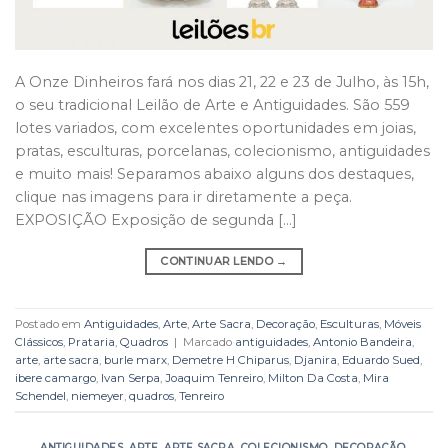
A Onze Dinheiros fará nos dias 21, 22 e 23 de Julho, às 15h,
o seu tradicional Leilão de Arte e Antiguidades. São 559
lotes variados, com excelentes oportunidades em joias,
pratas, esculturas, porcelanas, colecionismo, antiguidades
e muito mais! Separamos abaixo alguns dos destaques,
clique nas imagens para ir diretamente a peça.
EXPOSIÇÃO Exposição de segunda […]
CONTINUAR LENDO
→
Postado em
Antiguidades
,
Arte
,
Arte Sacra
,
Decoração
,
Esculturas
,
Móveis
Clássicos
,
Prataria
,
Quadros
|
Marcado
antiguidades
,
Antonio Bandeira
,
arte
,
arte sacra
,
burle marx
,
Demetre H Chiparus
,
Djanira
,
Eduardo Sued
,
ibere camargo
,
Ivan Serpa
,
Joaquim Tenreiro
,
Milton Da Costa
,
Mira
Schendel
,
niemeyer
,
quadros
,
Tenreiro
ANTIGUIDADES
,
ARTE
,
ARTE SACRA
,
COLECIONISMO
,
DECORAÇÃO
,