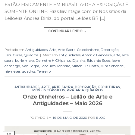
ESTÃO FISICAMENTE EM BRASÍLIA-DF A EXPOSIÇÃO É
SOMENTE ONLINE: Brasiliavintage.com.br Nos sítios da
Leiloeira Andrea Diniz, do portal Leilões BR […]
CONTINUAR LENDO
→
Postado em
Antiguidades
,
Arte
,
Arte Sacra
,
Colecionismo
,
Decoração
,
Esculturas
,
Quadros
|
Marcado
antiguidades
,
Antonio Bandeira
,
arte
,
arte
sacra
,
burle marx
,
Demetre H Chiparus
,
Djanira
,
Eduardo Sued
,
ibere
camargo
,
Ivan Serpa
,
Joaquim Tenreiro
,
Milton Da Costa
,
Mira Schendel
,
niemeyer
,
quadros
,
Tenreiro
ANTIGUIDADES
,
ARTE
,
ARTE SACRA
,
DECORAÇÃO
,
ESCULTURAS
,
MÓVEIS CLÁSSICOS
,
PRATARIA
,
QUADROS
Onze Dinheiros – Leilão de Arte e
Antiguidades – Maio 2026
POSTADO EM
16 DE MAIO DE 2026
POR
BLOG
16