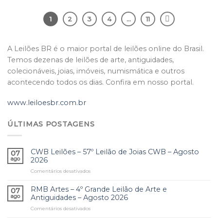
1
2
3
4
…
11
A Leilões BR é o maior portal de leilões online do Brasil.
Temos dezenas de leilões de arte, antiguidades,
colecionáveis, joias, imóveis, numismática e outros
acontecendo todos os dias. Confira em nosso portal.
www.leiloesbr.com.br
ÚLTIMAS POSTAGENS
CWB Leilões – 57º Leilão de Joias CWB – Agosto
07
ago
2026
Comentários desativados
em
CWB
Leilões
RMB Artes – 4º Grande Leilão de Arte e
07
–
ago
Antiguidades – Agosto 2026
57º
Comentários desativados
em
Leilão
RMB
de