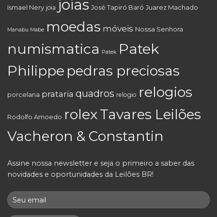
joias
Juarez Machado
Ismael Nery
joia
José Tapiró Baró
moedas
móveis
Nossa Senhora
Manabu Mabe
numismatica
Patek
Patek
Philippe
pedras preciosas
relogios
quadros
prataria
porcelana
relogio
rolex
Tavares Leilões
Rodolfo Amoedo
Vacheron & Constantin
Assine nossa newsletter e seja o primeiro a saber das
novidades e oportunidades da Leilões BR!