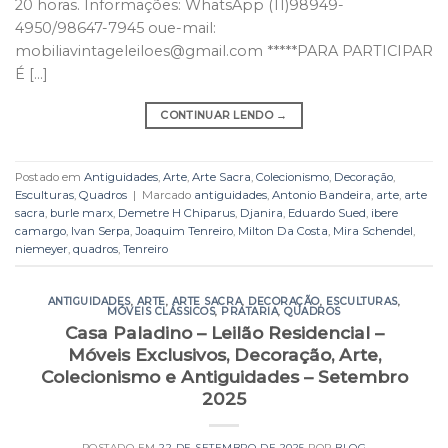
20 horas. Informações: WhatsApp (11)98949-
4950/98647-7945 oue-mail:
mobiliavintageleiloes@gmail.com *****PARA PARTICIPAR
É […]
CONTINUAR LENDO
→
Postado em
Antiguidades
,
Arte
,
Arte Sacra
,
Colecionismo
,
Decoração
,
Esculturas
,
Quadros
|
Marcado
antiguidades
,
Antonio Bandeira
,
arte
,
arte
sacra
,
burle marx
,
Demetre H Chiparus
,
Djanira
,
Eduardo Sued
,
ibere
camargo
,
Ivan Serpa
,
Joaquim Tenreiro
,
Milton Da Costa
,
Mira Schendel
,
niemeyer
,
quadros
,
Tenreiro
ANTIGUIDADES
,
ARTE
,
ARTE SACRA
,
DECORAÇÃO
,
ESCULTURAS
,
MÓVEIS CLÁSSICOS
,
PRATARIA
,
QUADROS
Casa Paladino – Leilão Residencial –
Móveis Exclusivos, Decoração, Arte,
Colecionismo e Antiguidades – Setembro
2025
POSTADO EM
22 DE SETEMBRO DE 2025
POR
BLOG