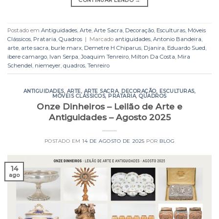
CONTINUAR LENDO
→
Postado em
Antiguidades
,
Arte
,
Arte Sacra
,
Decoração
,
Esculturas
,
Móveis
Clássicos
,
Prataria
,
Quadros
|
Marcado
antiguidades
,
Antonio Bandeira
,
arte
,
arte sacra
,
burle marx
,
Demetre H Chiparus
,
Djanira
,
Eduardo Sued
,
ibere camargo
,
Ivan Serpa
,
Joaquim Tenreiro
,
Milton Da Costa
,
Mira
Schendel
,
niemeyer
,
quadros
,
Tenreiro
ANTIGUIDADES
,
ARTE
,
ARTE SACRA
,
DECORAÇÃO
,
ESCULTURAS
,
MÓVEIS CLÁSSICOS
,
PRATARIA
,
QUADROS
Onze Dinheiros – Leilão de Arte e
Antiguidades – Agosto 2025
POSTADO EM
14 DE AGOSTO DE 2025
POR
BLOG
14
ago