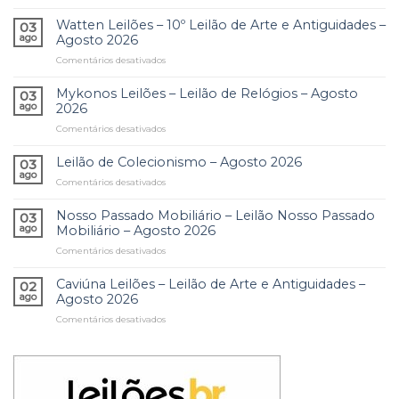
Antônio
–
Ferreira
Leilão
Watten Leilões – 10º Leilão de Arte e Antiguidades –
03
Leiloeiro
Residencial
ago
Agosto 2026
–
Itanhangá
Comentários desativados
em
Leilão
e
Watten
Residencial
Outros
Leilões
Mykonos Leilões – Leilão de Relógios – Agosto
Glória
Comitentes
03
–
–
ago
2026
–
10º
Acervos
Agosto
Comentários desativados
em
Leilão
Residenciais,
2026
Mykonos
de
Obras
Leilões
Leilão de Colecionismo – Agosto 2026
Arte
03
de
–
e
ago
Arte
Comentários desativados
em
Leilão
Antiguidades
e
Leilão
de
–
Coleções
de
Nosso Passado Mobiliário – Leilão Nosso Passado
Relógios
03
Agosto
–
Colecionismo
ago
Mobiliário – Agosto 2026
–
2026
Agosto
–
Agosto
2026
Comentários desativados
em
Agosto
2026
Nosso
2026
Passado
Caviúna Leilões – Leilão de Arte e Antiguidades –
02
Mobiliário
ago
Agosto 2026
–
Comentários desativados
em
Leilão
Caviúna
Nosso
Leilões
Passado
–
Mobiliário
Leilão
–
de
Agosto