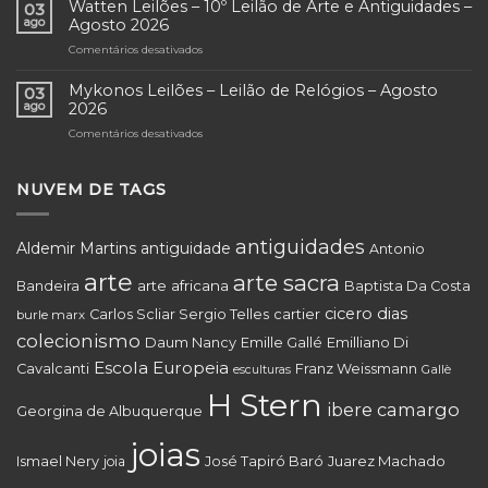
Ferreira
Leilão
Watten Leilões – 10º Leilão de Arte e Antiguidades –
03
Leiloeiro
Residencial
ago
Agosto 2026
–
Itanhangá
Comentários desativados
em
Leilão
e
Watten
Residencial
Outros
Leilões
Mykonos Leilões – Leilão de Relógios – Agosto
Glória
Comitentes
03
–
–
ago
2026
–
10º
Acervos
Agosto
Comentários desativados
em
Leilão
Residenciais,
2026
Mykonos
de
Obras
Leilões
Arte
de
–
NUVEM DE TAGS
e
Arte
Leilão
Antiguidades
e
de
–
Coleções
Relógios
Agosto
antiguidades
–
Aldemir Martins
antiguidade
Antonio
–
2026
Agosto
Agosto
arte
arte sacra
2026
arte africana
Bandeira
Baptista Da Costa
2026
cicero dias
cartier
Carlos Scliar Sergio Telles
burle marx
colecionismo
Daum Nancy
Emille Gallé
Emilliano Di
Escola Europeia
Cavalcanti
Franz Weissmann
Gallè
esculturas
H Stern
ibere camargo
Georgina de Albuquerque
joias
Juarez Machado
Ismael Nery
joia
José Tapiró Baró