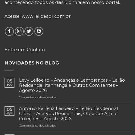
acontecendo todos os dias. Confira em nosso portal.
Acesse:
www.leiloesbr.com.br
Entre em Contato
NOVIDADES NO BLOG
Levy Leiloeiro – Andanças e Lembranças – Leilão
05
ago
Residencial Itanhangá e Outros Comitentes –
Agosto 2026
Comentários desativados
em
Levy
Leiloeiro
Antônio Ferreira Leiloeiro – Leilão Residencial
05
–
ago
Glória – Acervos Residenciais, Obras de Arte e
Andanças
Coleções – Agosto 2026
e
Comentários desativados
em
Lembranças
Antônio
–