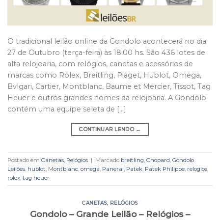
O tradicional leilão online da Gondolo acontecerá no dia
27 de Outubro (terça-feira) às 18:00 hs. São 436 lotes de
alta relojoaria, com relógios, canetas e acessórios de
marcas como Rolex, Breitling, Piaget, Hublot, Omega,
Bvlgari, Cartier, Montblanc, Baume et Mercier, Tissot, Tag
Heuer e outros grandes nomes da relojoaria. A Gondolo
contém uma equipe seleta de […]
CONTINUAR LENDO
→
Postado em
Canetas
,
Relógios
|
Marcado
breitling
,
Chopard
,
Gondolo
Leilões
,
hublot
,
Montblanc
,
omega
,
Panerai
,
Patek
,
Patek Philippe
,
relogios
,
rolex
,
tag heuer
CANETAS
,
RELÓGIOS
Gondolo – Grande Leilão – Relógios –