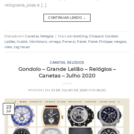
relojoaria, joias e […]
CONTINUAR LENDO
→
Postado em
Canetas
,
Relógios
|
Marcado
breitling
,
Chopard
,
Gondolo
Leilões
,
hublot
,
Montblanc
,
omega
,
Panerai
,
Patek
,
Patek Philippe
,
relogios
,
rolex
,
tag heuer
CANETAS
,
RELÓGIOS
Gondolo – Grande Leilão – Relógios –
Canetas – Julho 2020
POSTADO EM
23 DE JULHO DE 2020
POR
BLOG
23
jul