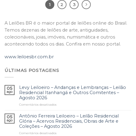
1
2
3
A Leilões BR é o maior portal de leilões online do Brasil.
Temos dezenas de leilões de arte, antiguidades,
colecionáveis, joias, imóveis, numismática e outros
acontecendo todos os dias. Confira em nosso portal.
www.leiloesbr.com.br
ÚLTIMAS POSTAGENS
Levy Leiloeiro – Andanças e Lembranças – Leilão
05
ago
Residencial Itanhangá e Outros Comitentes –
Agosto 2026
Comentários desativados
em
Levy
Leiloeiro
Antônio Ferreira Leiloeiro – Leilão Residencial
05
–
ago
Glória – Acervos Residenciais, Obras de Arte e
Andanças
Coleções – Agosto 2026
e
Comentários desativados
em
Lembranças