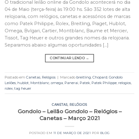
O tradicional leilão online da Gondolo acontecerá no dia
04 de Maio (terça-feira) às 19:00 hs. São 352 lotes de alta
relojoaria, com relógios, canetas e acessórios de marcas
como Patek Philippe, Rolex, Breitling, Piaget, Hublot,
Omega, Bvlgari, Cartier, Montblanc, Baume et Mercier,
Tissot, Tag Heuer e outros grandes nomes da relojoaria.
Separamos abaixo algumas oportunidades […]
CONTINUAR LENDO
→
Postado em
Canetas
,
Relógios
|
Marcado
breitling
,
Chopard
,
Gondolo
Leilões
,
hublot
,
Montblanc
,
omega
,
Panerai
,
Patek
,
Patek Philippe
,
relogios
,
rolex
,
tag heuer
CANETAS
,
RELÓGIOS
Gondolo – Leilão Gondolo – Relógios –
Canetas – Março 2021
POSTADO EM
11 DE MARÇO DE 2021
POR
BLOG