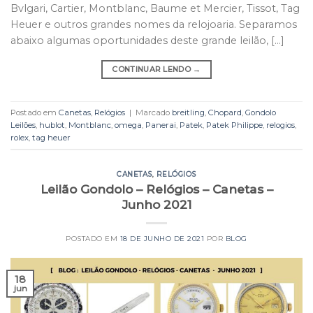
Bvlgari, Cartier, Montblanc, Baume et Mercier, Tissot, Tag
Heuer e outros grandes nomes da relojoaria. Separamos
abaixo algumas oportunidades deste grande leilão, […]
CONTINUAR LENDO
→
Postado em
Canetas
,
Relógios
|
Marcado
breitling
,
Chopard
,
Gondolo
Leilões
,
hublot
,
Montblanc
,
omega
,
Panerai
,
Patek
,
Patek Philippe
,
relogios
,
rolex
,
tag heuer
CANETAS
,
RELÓGIOS
Leilão Gondolo – Relógios – Canetas –
Junho 2021
POSTADO EM
18 DE JUNHO DE 2021
POR
BLOG
18
jun