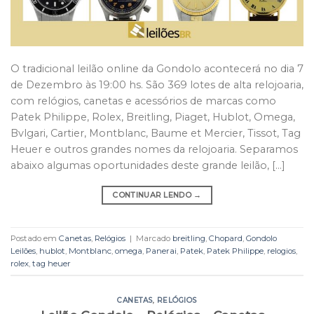
O tradicional leilão online da Gondolo acontecerá no dia 7
de Dezembro às 19:00 hs. São 369 lotes de alta relojoaria,
com relógios, canetas e acessórios de marcas como
Patek Philippe, Rolex, Breitling, Piaget, Hublot, Omega,
Bvlgari, Cartier, Montblanc, Baume et Mercier, Tissot, Tag
Heuer e outros grandes nomes da relojoaria. Separamos
abaixo algumas oportunidades deste grande leilão, […]
CONTINUAR LENDO
→
Postado em
Canetas
,
Relógios
|
Marcado
breitling
,
Chopard
,
Gondolo
Leilões
,
hublot
,
Montblanc
,
omega
,
Panerai
,
Patek
,
Patek Philippe
,
relogios
,
rolex
,
tag heuer
CANETAS
,
RELÓGIOS